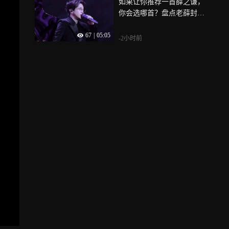
如果让你推荐一首薛之谦，
你会选哪首？盘点老薛封神
的8首歌
67
|
05:05
-2小时前