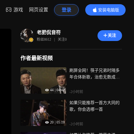
游戏
网页设置
登录
安装电脑版
内容更精彩
老肥侃音符
关注
粉丝
8612
|
关注
0
作者最新视频
刷屏全网！筷子兄弟时隔多
年合体新歌，治愈无数成年
人
44
|
04:42
-2小时前
如果只能推荐一首方大同的
歌，你会选哪一首
20
|
05:19
-2小时前