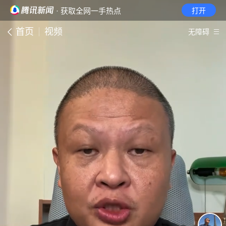
· 获取全网一手热点
打开
首页
视频
无障碍