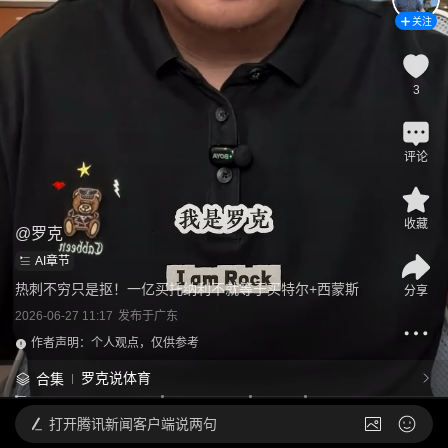
关注
3
评论
收藏
@
罗克
AI章节
热刺不穷只是抠！一亿买托纳利不就等于买特尔+西蒙斯
分享
2026-06-27 11:17
发布于
广东
作者声明：个人观点，仅供参考
罗克说体育
合集
打开
腾讯新闻客户端说两句