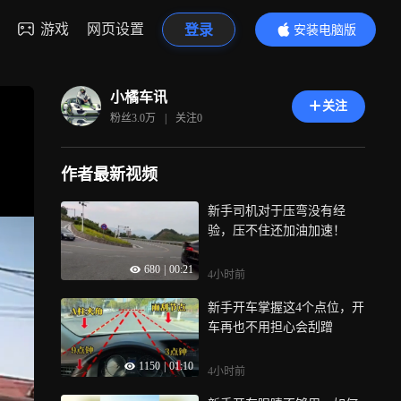
游戏
网页设置
登录
安装电脑版
内容更精彩
小橘车讯
关注
粉丝
3.0万
|
关注
0
作者最新视频
新手司机对于压弯没有经
验，压不住还加油加速！
680
|
00:21
4小时前
新手开车掌握这4个点位，开
车再也不用担心会刮蹭
1150
|
01:10
4小时前