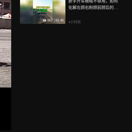
新手开车眼睛不够用，如何
化解左顾右盼顾前顾后的问
题
867
|
01:48
4小时前