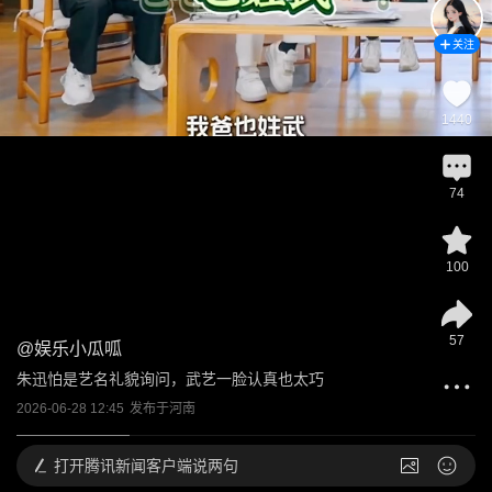
关注
1440
74
100
57
@
娱乐小瓜呱
朱迅怕是艺名礼貌询问，武艺一脸认真也太巧
2026-06-28 12:45
发布于
河南
打开
腾讯新闻客户端说两句