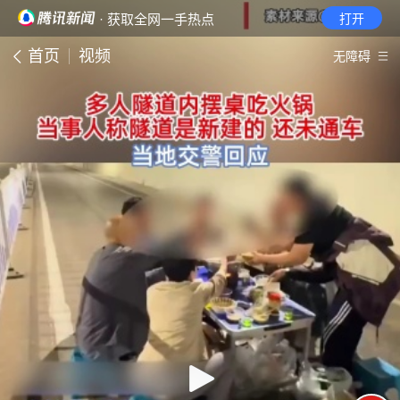
· 获取全网一手热点
打开
首页
视频
无障碍