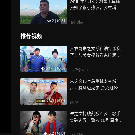
对话“半吨书记”刘磊丨直播
卖知了猴引热议，乡村增收
与生态保护如何两全？
2
|
02:34
-6小时前
推荐视频
大衣哥朱之文呼和浩特杀疯
了！与美女摔跤看点拉满，
浑厚嗓音震撼全场
6.4万
|
00:36
16评论
07-08
朱之文15年后重跳太空滑
步，复刻迈克尔·杰克逊经典
造型，礼帽墨镜土味国际范
2543
|
01:09
08-03
朱之文打破刻板？乡土歌手
突破边界，致敬 MJ引深度热
议！
662
|
01:08