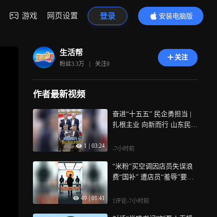
游戏
网页设置
登录
安装电脑版
内容更精彩
生活帮
关注
粉丝
3.3万
|
关注
0
作者最新视频
奋进“十五五” 民企勇担当 |
扎根主业 向新而行 山东民企
因企制宜闯出实业新路
1
|
03:24
-7小时前
“米粉”买空调因店员失误浪
费“国补” 遭店员“羞辱”要求
道歉又被“嘲讽” 门店及小米
49
|
01:41
客服：今天将给出回复
1评论
-7小时前