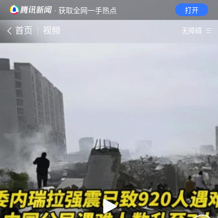
· 获取全网一手热点
打开
首页
视频
无障碍