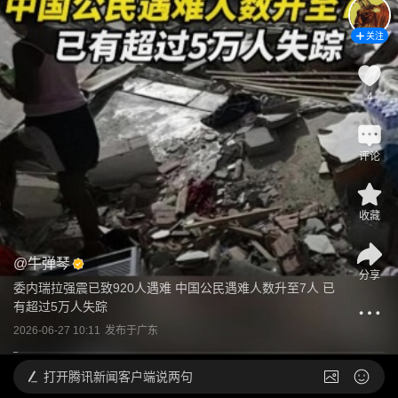
关注
4
评论
收藏
@
牛弹琴
分享
委内瑞拉强震已致920人遇难 中国公民遇难人数升至7人 已
有超过5万人失踪
2026-06-27 10:11
发布于
广东
打开
腾讯新闻客户端说两句