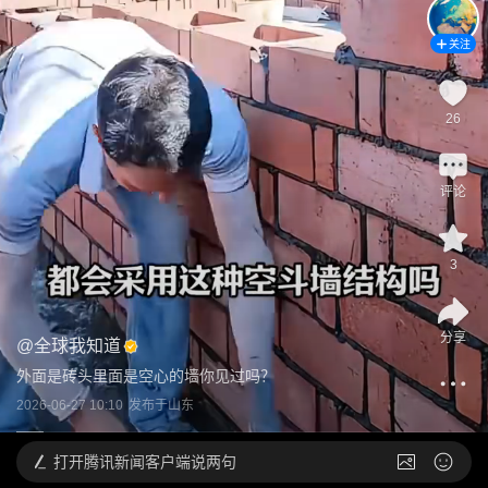
关注
26
评论
3
分享
@
全球我知道
外面是砖头里面是空心的墙你见过吗？
2026-06-27 10:10
发布于
山东
打开
腾讯新闻客户端说两句