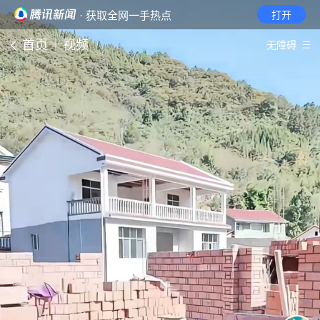
· 获取全网一手热点
打开
首页
视频
无障碍