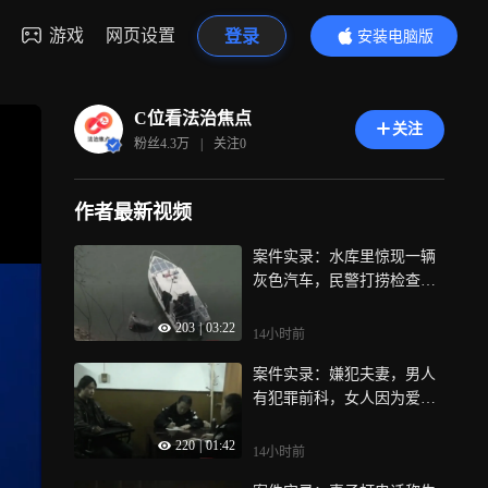
游戏
网页设置
登录
安装电脑版
内容更精彩
C位看法治焦点
关注
粉丝
4.3万
|
关注
0
作者最新视频
案件实录：水库里惊现一辆
灰色汽车，民警打捞检查，
确认是案发车辆
203
|
03:22
14小时前
案件实录：嫌犯夫妻，男人
有犯罪前科，女人因为爱不
顾家人反对嫁给男人
220
|
01:42
14小时前