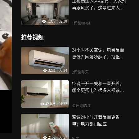
正被淘汰的6种家具，大家别
再跟风买了，这是过来人的
教训！
1.3万
|
02:30
1评论
08-04
推荐视频
24小时不关空调，电费反而
更低？网友吵翻了：抠抠搜
搜的花了很多钱！
3281
|
00:34
2评论
昨天
空调一开一关和一直开着，
哪个更费电？很多人都错
了！
42.0万
|
01:32
42评论
05-31
空调24小时开着反而更省
电？电力部门回应
2152
|
00:57