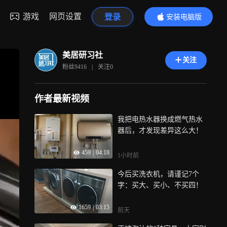
游戏
网页设置
登录
安装电脑版
内容更精彩
美居研习社
关注
粉丝
9416
|
关注
0
作者最新视频
我把电热水器换成燃气热水
器后，才发现差异这么大！
459
|
04:18
1小时前
今后买洗衣机，请谨记7个
字：买大、买小、不买四！
1659
|
03:15
前天