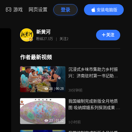
游戏
网页设置
登录
安装电脑版
内容更精彩
新黄河
关注
粉丝
27.3万
|
关注
2
作者最新视频
沉浸式乡味市集助力乡村振
兴：济南驻村第一书记助农
大集走进济南地铁车站
28
|
00:28
39分钟前
我国编制完成新版全月地质
图 吸纳嫦娥系列探测成果 实
现多项突破 月背成果入图 建
23
|
01:12
立行星制图中国标准
1小时前