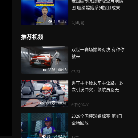
我国编制完成新版全月地质
图 吸纳嫦娥系列探测成果 实
现多项突破 月背成果入图 建
3
|
01:12
立行星制图中国标准
2小时前
推荐视频
双世一赛场巅峰对决 有种你
就来
3376
|
00:15
07-23
男车手不给女车手让路，多
次引发冲突，领航员忍无可
忍爆粗口喊“撞他”
33.1万
|
00:41
6评论
07-30
2026全国棒球锦标赛 第4日
全场回放
81
|
04:02:08