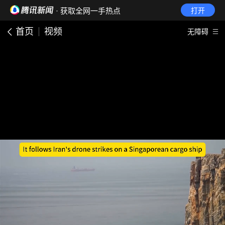
· 获取全网一手热点
打开
首页
视频
无障碍