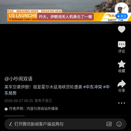
关注
评论
收藏
@
小吵闹双语
美军空袭伊朗！报复霍尔木兹海峡货轮遭袭
 #
中东冲突
 #
中
分享
东局势
2026-06-27 08:25
发布于
浙江
作者声明：内容引用自站外媒体
打开
腾讯新闻客户端说两句