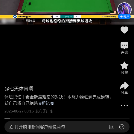
关注
评论
收藏
@
七天体育啊
分享
体坛记忆｜希金斯最难忘的对决！本想力挽狂澜完成逆转，
却自己将自己绝杀
 #
斯诺克
2026-06-27 03:16
发布于
广东
打开
腾讯新闻客户端说两句