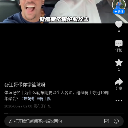
关注
4
评论
1
@
江哥带你学篮球呀
分享
体坛记忆｜为什么勒布朗要以个人名义，组织骑士夺冠10周
年聚会？
 #
詹姆斯
 #
骑士队
2026-06-27 02:08
发布于
广东
打开
腾讯新闻客户端说两句