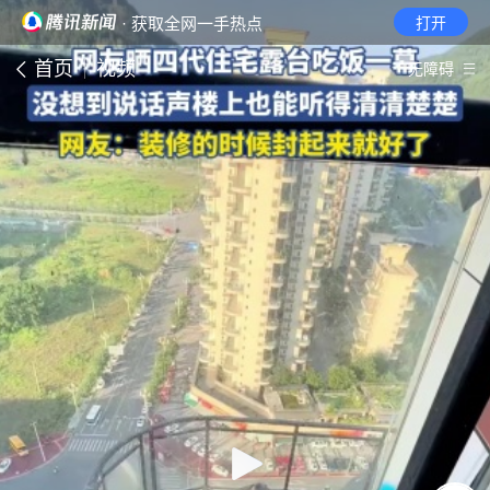
· 获取全网一手热点
打开
首页
视频
无障碍