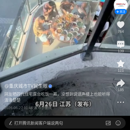
关注
764
139
121
@
重庆城市TV民生眼
185
网友晒四代住宅露台吃饭一幕，没想到说话声楼上也能听得
清清楚楚
2026-06-27 01:46
发布于
重庆
打开
腾讯新闻客户端说两句