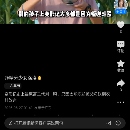
关注
3
评论
收藏
@
精分少女洛洛
AI章节
3
变形记史上最冤富二代刘一鸣，只因太能吃却被父母送到农
村改造
2026-06-27 01:41
发布于
广东
打开
腾讯新闻客户端说两句