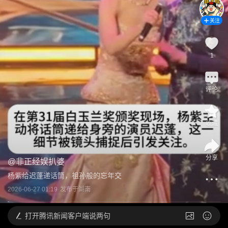
关注
1
评论
收藏
分享
@
非正经娱扒婆
杨紫给迟蓬递话筒，祖孙般的忘年交
2026-06-27 01:19
发布于
湖南
打开
腾讯新闻客户端说两句