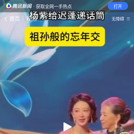
· 获取全网一手热点
打开
首页
视频
无障碍