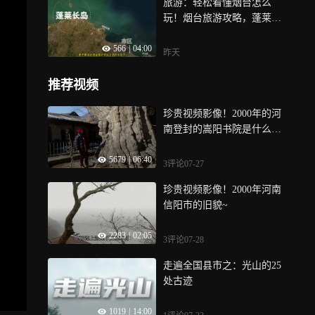
旅游：轻松看懂烟台怎么
玩！烟台旅游攻略，蓬莱旅
游攻略~
566
|
04:00
昨天
推荐视频
珍贵视频影像！2000年的河
南登封的嵩阳书院是什么样
的？
5679
|
06:40
3评论
07-27
珍贵视频影像！2000年河南
信阳市的旧貌~
2283
|
02:05
3评论
07-28
走遍全国县市之：光山的25
处古迹
1019
|
14:00