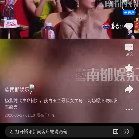
关注
3
评论
收藏
@
南都娱乐
2
杨紫凭《生命树》，获白玉兰最佳女主角！现场爆哭哽咽发
表感言
2026-06-27 01:10
发布于
广东
打开
腾讯新闻客户端说两句