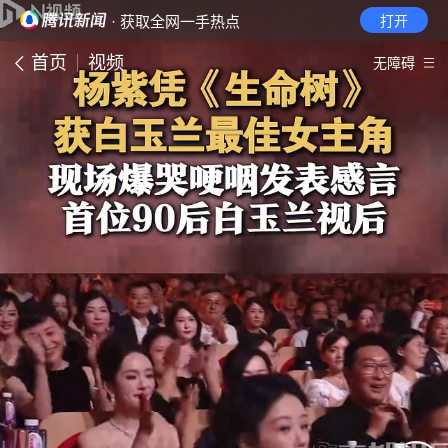
· 获取全网一手热点
打开
首页
视频
无障碍