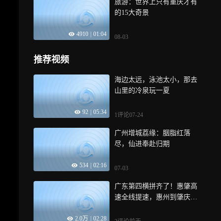
旅游：世界上只有重庆才有
的15大奇景
4910
|
01:04
08-03
推荐视频
海边太远，泳池太小，那去
山里的冷泉玩一夏
92
|
05:34
1评论
07-24
广州增城荔缘：胭脂红落
尽，仙进奉赴归期
534
|
02:16
07-03
广东第四横拼齐了！惠肇高
速全线提速，惠州到肇庆不
到2小时
2.0万
|
02:28