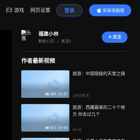
游戏
网页设置
登录
安装电脑版
内容更精彩
福建小林
关注
粉丝
3.2万
|
关注
0
作者最新视频
旅游：中国隐秘的天堂之镜
609
|
01:05
1评论
昨天
旅游：西藏最美的二十个地
方 你去过几个
921
|
01:09
08-04