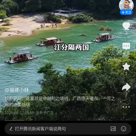
关注
3
评论
2
@
福建小林
2
旅游见闻：这里就是中越的边境线，广西德天瀑布，一河之
隔的绝美仙境
2026-06-27 01:05
发布于
广东
打开
腾讯新闻客户端说两句