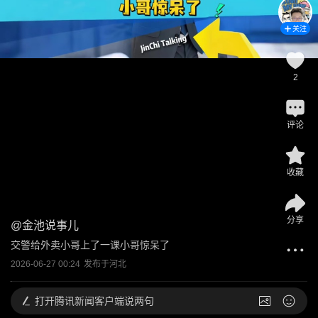
关注
2
评论
收藏
分享
@
金池说事儿
交警给外卖小哥上了一课小哥惊呆了
2026-06-27 00:24
发布于
河北
打开
腾讯新闻客户端说两句