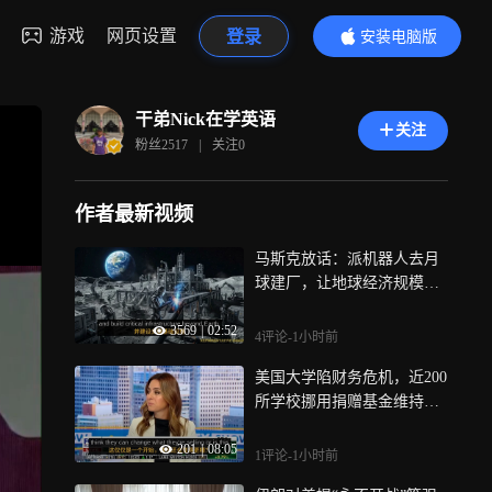
游戏
网页设置
登录
安装电脑版
内容更精彩
干弟Nick在学英语
关注
粉丝
2517
|
关注
0
作者最新视频
马斯克放话：派机器人去月
球建厂，让地球经济规模扩
大1000倍
3569
|
02:52
4评论
-1小时前
美国大学陷财务危机，近200
所学校挪用捐赠基金维持运
营
201
|
08:05
1评论
-1小时前