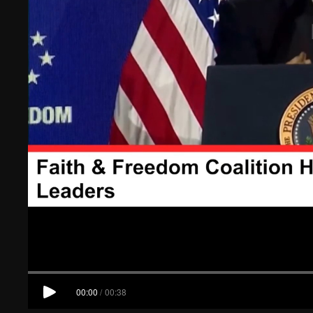
00:00
/
00:38