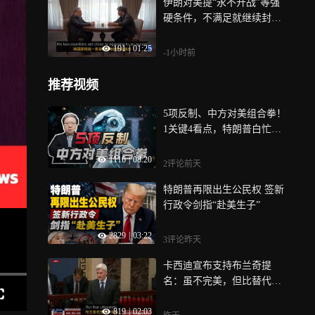
伊朗对美提“永不开战”等强
硬条件，不满足就继续封锁
霍尔木兹海峡
191
|
01:25
-1小时前
推荐视频
5项反制、中方对美组合拳！
1关键4看点，特朗普白忙活
了
1116
|
08:20
2评论
前天
特朗普再限出生公民权 签新
行政令剑指“赴美生子”
2829
|
03:22
3评论
昨天
卡西迪宣布支持布兰奇提
名：虽不完美，但比替代人
选更合适
819
|
02:03