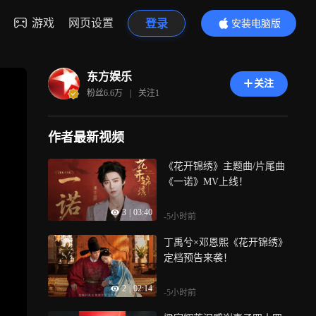
游戏
网页设置
登录
安装电脑版
内容更精彩
东方娱乐
关注
粉丝
6.6万
|
关注
1
作者最新视频
《花开锦绣》主题曲/片尾曲
《一诺》MV上线！
3
|
03:40
-5小时前
丁禹兮×邓恩熙《花开锦绣》
定档预告来袭！
2
|
02:14
-5小时前