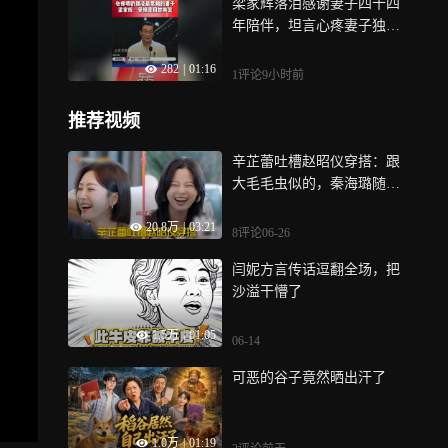
梁家辉落泪感谢妻子四十四
年陪伴，坦言心疼妻子独自
操持女儿长大，常常累到凌
282
|
01:16
晨五六点，有体谅、关怀，
1评论
9小时前
既能同甘也可共苦，这是梁
家辉心中对美好爱情的诠释
推荐视频
辛芷蕾吐槽赵昭仪穿搭：跟
大毛毛虫似的，秦海璐随口
一句更扎心丨花少
20.8万
|
03:21
8评论
06-26
闫妮方言传话逗翻全场，把
沙溢干懵了
1.5万
|
01:05
06-14
可恶的谷子竟然晒出汗了
1.0万
|
01:19