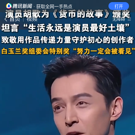
· 获取全网一手热点
打开
首页
视频
无障碍