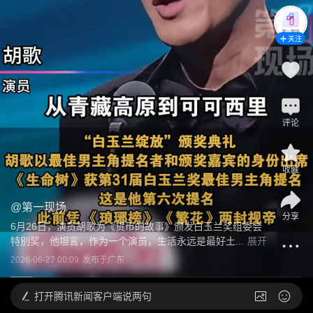
关注
评论
收藏
@
第一现场
分享
6月26日，演员胡歌为《货币的故事》颁发白玉兰奖组委会
特别奖，他坦言，作为一个演员，生活永远是最好土...
展开
2026-06-27 00:09
发布于
广东
打开
腾讯新闻客户端说两句