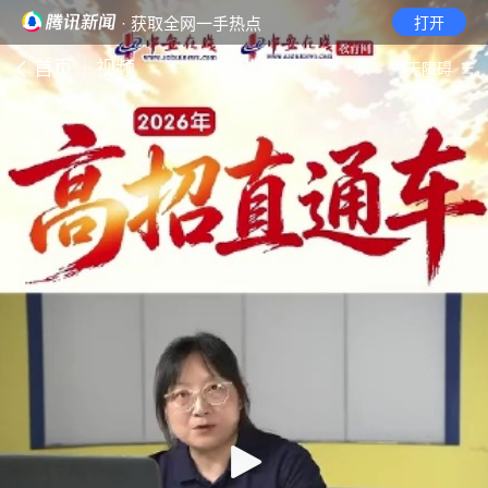
· 获取全网一手热点
打开
首页
视频
无障碍