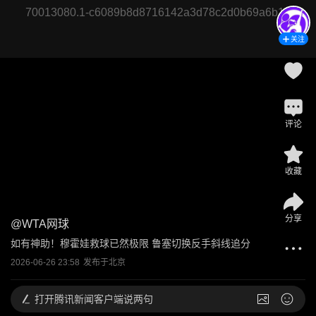
70013080.1-c6089b8d8716142a3d78c2d0b69a6b16
关注
评论
收藏
分享
@
WTA网球
如有神助！穆霍娃救球已然极限 鲁塞切换反手斜线追分
2026-06-26 23:58
发布于
北京
打开
腾讯新闻客户端说两句