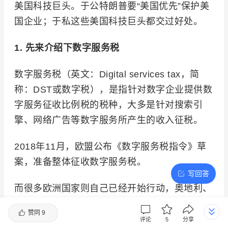
美国科技巨头。于公特朗普要“美国优先”保护美
国企业；于私这些美国科技巨头都交过好处。
1. 先来介绍下数字服务税
数字服务税（英文：Digital services tax，简
称：DST或数字税），是指针对数字企业提供数
字服务征收比例税的税种，大多是针对搜索引
擎、网络广告等数字服务所产生的收入征税。
2018年11月，欧盟公布《数字服务税指令》草
案，准备整体征收数字服务税。
写回答
而很多欧洲国家则自己已经开始行动，奥地利、
丹麦、法国、匈牙利、意大利、波兰、葡萄牙、
赞同
9
西班牙、瑞士、土耳其和英国已正式实施数字服
评论
5
分享