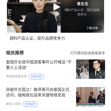
了解详情
调料产品认证，提升品牌竞争力
相关推荐
打开腾讯新闻查看更多
泰国外长就中国游客事件公开喊话 “不
要火上浇油”
嘻嘻哈哈看世界
打开APP
突破外交孤立！敏昂莱开启泰国正式
访问，缅甸政坛迎来关键地缘变局
硬核小百科
打开APP