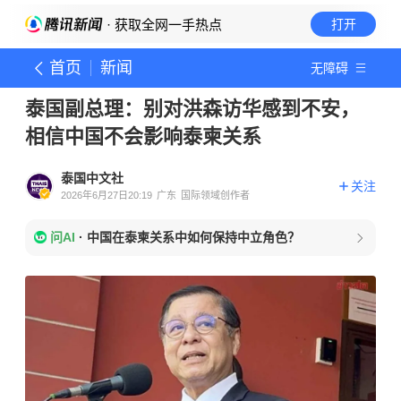
· 获取全网一手热点
打开
首页
新闻
无障碍
泰国副总理：别对洪森访华感到不安，
相信中国不会影响泰柬关系
泰国中文社
关注
2026年6月27日20:19
广东
国际领域创作者
问AI
·
中国在泰柬关系中如何保持中立角色？