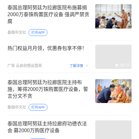
泰国总理阿努廷为拉廊医院布施募捐
2000万泰铢购置医疗设备 强调严禁贪
腐
泰国中文社
打开APP
热门权益月月领，优惠券包享不停！
00:15
广告
云启创想运营商
了解详情
泰国总理阿努廷为拉廊医院主持布
施，筹得2000万铢购置医疗设备，誓
言分文不贪
泰国中文社
打开APP
泰国总理阿努廷主持拉廊府功德衣法
会 募2000万购医疗设备