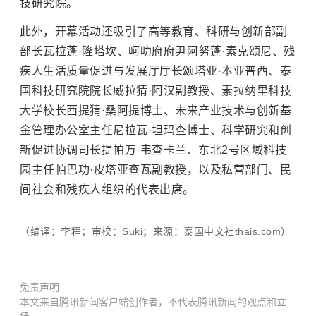
技研究院。
此外，开幕活动还吸引了高等教育、科研与创新部副
部长瓦拉蓬·隆塔坎、呵叻府府尹阿努蓬·素克颂尼、残
疾人生活质量促进与发展厅厅长颂塔亚·本亚普西、泰
国科技研究院院长威拉猜·阿汉副教授、素拉纳里科技
大学校长西提猜·桑阿提博士、未来产业技术与创新基
金管理办公室主任尼拉瓦·坦玛查博士、科学研究和创
新促进协调司长提帕万·韦查卡兰、东北2号区域科技
园主任帕巴功·皮塔亚查瓦副教授，以及私营部门、民
间社会和残疾人组织的代表出席。
（编译：李程；审校：Suki；来源：泰国中文社thais.com）
免责声明
本文来自腾讯新闻客户端创作者，不代表腾讯新闻的观点和立