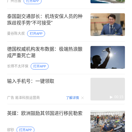
广州日报
打开APP
泰国副交通部长：机场安保人员的种
族歧视手势“不可接受”
曼谷陈大叔
打开APP
德国权威机构发布数据：极端热浪酿
成严重死亡潮
长得不太环保
打开APP
输入手机号：一键领取
00:15
广告
易泽科技运营商
了解详情
英媒：欧洲鼓励其邻国进行移民勒索
邸钞
打开APP