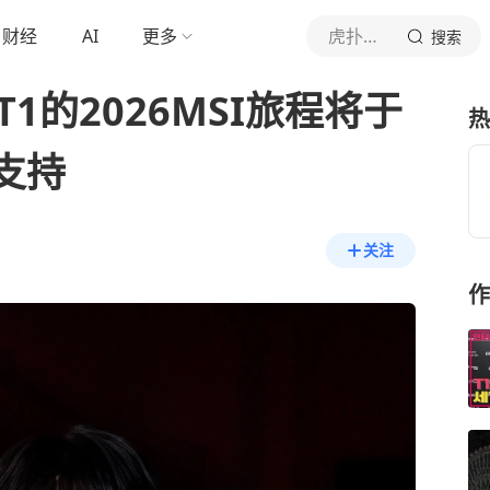
财经
AI
更多
虎扑体育内容
搜索
1的2026MSI旅程将于
热
支持
关注
作