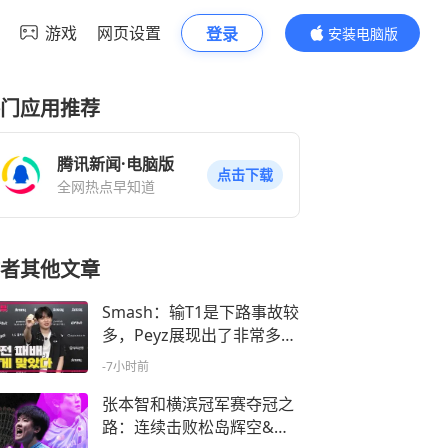
游戏
网页设置
登录
安装电脑版
内容更精彩
门应用推荐
腾讯新闻·电脑版
点击下载
全网热点早知道
者其他文章
Smash：输T1是下路事故较
多，Peyz展现出了非常多精
彩的操作
-7小时前
张本智和横滨冠军赛夺冠之
路：连续击败松岛辉空&吴