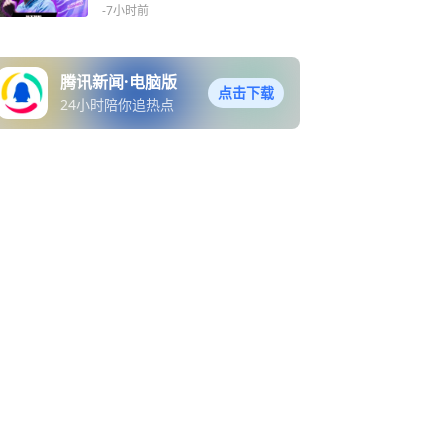
晙诚夺冠
-7小时前
腾讯新闻·电脑版
点击下载
24小时陪你追热点