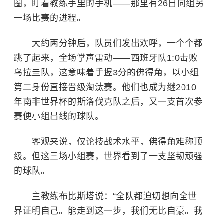
圈，盯着教练手里的手机——那里有26日同组另
一场比赛的进程。
大约两分钟后，队员们发出欢呼，一个个都
跳了起来，全场掌声雷动——西班牙队1:0击败
乌拉圭队，这意味着手握3分的佛得角，以小组
第二身份直接晋级淘汰赛。他们也成为继2010
年南非世界杯的
斯洛伐克
队之后，又一支首次参
赛便小组出线的球队。
客观来说，仅论技战术水平，佛得角难称顶
级。但这三场小组赛，世界看到了一支坚韧顽强
的球队。
主教练布比斯塔说：“全队都迫切想向全世
界证明自己。能走到这一步，我们无比自豪。我