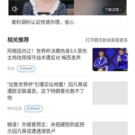
了解详情
香料调料认证快速办理，省心
相关推荐
打开腾讯新闻查看更多
阿根廷内讧！世界杯决赛热身3人受伤
主帅改用保守战术遭反对 梅西发声
念洲
打开APP
“出售世界杯”引爆足坛地震！因凡蒂诺
遭欧足联逼宫，这下特朗普也救不了
他
神州足球
打开APP
精准！外媒曾预言：央视硬刚到底预
示因凡蒂诺遭遇滑铁卢