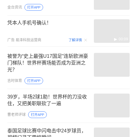
金台资讯
打开APP
凭本人手机号确认！
00:09
广告
易泽科技运营商
了解详情
被誉为“史上最强U17国足”连斩欧洲豪
门梯队！世界杯赛场能否成为亚洲之
光？
吉时体育
打开APP
39岁，半场2球1助！世界杯的刀没收
住，又把美职联砍了一遍
曹老师评球
打开APP
泰国足球比赛中闪电击中24岁球员，