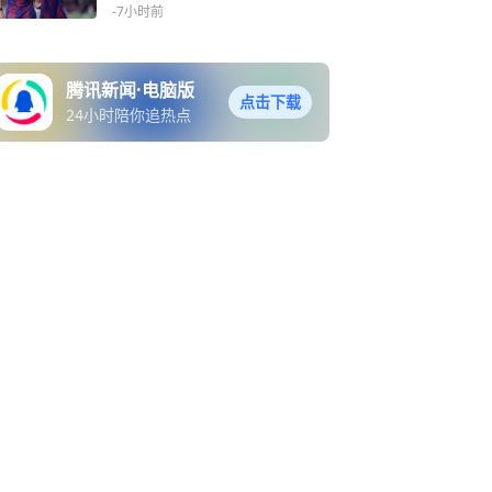
被临时通知
-7小时前
腾讯新闻·电脑版
点击下载
24小时陪你追热点