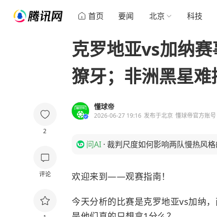
首页
要闻
北京
科技
克罗地亚vs加纳
獠牙；非洲黑星难
懂球帝
2026-06-27 19:16
发布于
北京
懂球帝官方账号
2
问AI
·
裁判尺度如何影响两队慢热风格
评论
欢迎来到——观赛指南！
今天分析的比赛是克罗地亚vs加纳
是他们真的只想拿1分么？