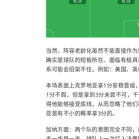
当然，阵容老龄化虽然不能直接作为
确实是球队的短板所在。面临有极具
系可能会招架不住，例如：美国、英
本场表面上克罗地亚拿1分安稳晋级
1分不假，但是拿到3分未尝不可，千万
得
他
能够接受底线，从而忽略了他们
亚是有不小的概率拿3分的。
加纳方面：两个队的意图完全不同，
走一步是一步，球队上一次打入决赛阶