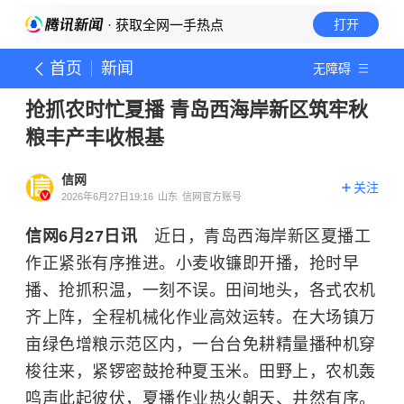
· 获取全网一手热点
打开
首页
新闻
无障碍
抢抓农时忙夏播 青岛西海岸新区筑牢秋
粮丰产丰收根基
信网
关注
2026年6月27日19:16
山东
信网官方账号
信网6月27日讯
近日，青岛西海岸新区夏播工
作正紧张有序推进。小麦收镰即开播，抢时早
播、抢抓积温，一刻不误。田间地头，各式农机
齐上阵，全程机械化作业高效运转。在大场镇万
亩绿色增粮示范区内，一台台免耕精量播种机穿
梭往来，紧锣密鼓抢种夏玉米。田野上，农机轰
鸣声此起彼伏，夏播作业热火朝天、井然有序。