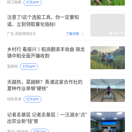
桃江融媒
打开APP
注意了!这个选股工具，你一定要知
道，立刻领取量化指标!
00:18
广告
高能情绪龙头
了解详情
乡村行 看振兴丨稻浪翻滚丰收曲 骑龙
镇中稻全面开镰收割
富顺网
打开APP
天越热，菜越鲜？青浦这家合作社的
夏种作业单够“硬核”
绿色青浦
打开APP
记者走基层 记者走基层｜一汪湖水“点”
出农业新“钱”景