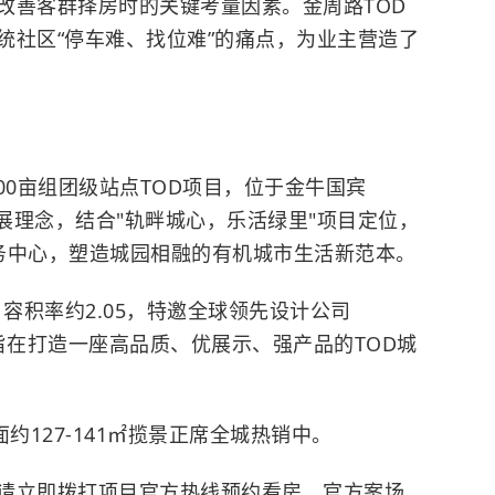
改善客群择房时的关键考量因素。金周路TOD
统社区“停车难、找位难”的痛点，为业主营造了
200亩组团级站点TOD项目，位于金牛国宾
发展理念，结合"轨畔城心，乐活绿里"项目定位，
务中心，塑造城园相融的有机城市生活新范本。
亩，容积率约2.05，特邀全球领先设计公司
旨在打造一座高品质、优展示、强产品的TOD城
约127-141㎡揽景正席全城热销中。
请立即拨打项目官方热线预约看房，官方案场