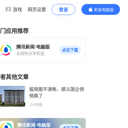
游戏
网页设置
登录
安装电脑版
内容更精彩
门应用推荐
腾讯新闻·电脑版
点击下载
全网热点早知道
者其他文章
报规图不清晰，顺义国企悄
悄换了
-2小时前
腾讯新闻·电脑版