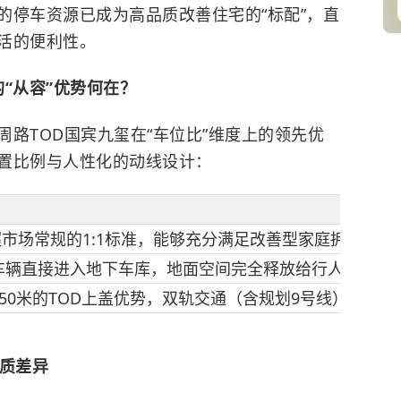
的停车资源已成为高品质改善住宅的“标配”，直
活的便利性。
的“从容”优势何在？
路TOD国宾九玺在“车位比”维度上的领先优
置比例与人性化的动线设计：
，远超市场常规的1:1标准，能够充分满足改善型家庭拥有两
车辆直接进入地下车库，地面空间完全释放给行人与景观
50米的TOD上盖优势，双轨交通（含规划9号线）分流
品质差异