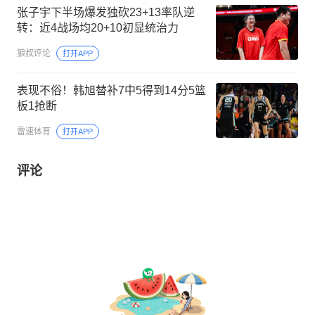
张子宇下半场爆发独砍23+13率队逆
转：近4战场均20+10初显统治力
狼叔评论
打开APP
表现不俗！韩旭替补7中5得到14分5篮
板1抢断
雷速体育
打开APP
评论