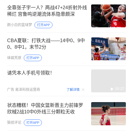
全靠张子宇一人？两战47+24折射外线
稀烂 宫鲁鸣逆潮流体系隐患颇深
颜小白的篮球梦
打开APP
CBA夏联：打铁大战——14中0、9中
0、8中1，末节2分
体娱荒原
打开APP
请凭本人手机号领取！
00:27
广告
易泽科技运营商
了解详情
状态糟糕！中国女篮新晋主力前锋罗
欣棫2战10中0外线三分颗粒无收
狼叔评论
打开APP