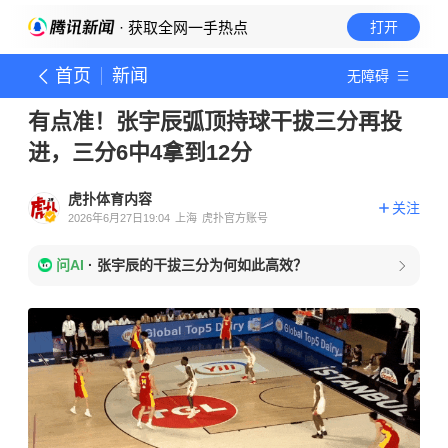
· 获取全网一手热点
打开
首页
新闻
无障碍
有点准！张宇辰弧顶持球干拔三分再投
进，三分6中4拿到12分
虎扑体育内容
关注
2026年6月27日19:04
上海
虎扑官方账号
问AI
·
张宇辰的干拔三分为何如此高效？