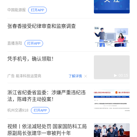
中国能源报
打开APP
张春香接受纪律审查和监察调查
直播洛阳
打开APP
凭手机号，确认领取！
00:15
广告
易泽科技运营商
了解详情
浙江省纪委省监委：涉嫌严重违纪违
法，陈峰齐主动投案！
杭州交通918
打开APP
视频丨依法减轻处罚 国家国防科工局
原副局长张建华一审被判十年