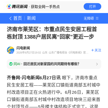
· 获取全网一手热点
打开
首页
新闻
无障碍
济南市莱芜区：市重点民生安居工程首
栋封顶 1388户居民离“回家”更近一步
闪电新闻
关注
2026年6月27日19:02
山东
山东广播电视台《闪电新闻》官方
账号
问AI
·
回迁居民对新家园的共同期待有哪些？
齐鲁网·闪电新闻6月27日讯
眼下，济南市重点
民生安居工程——莱芜区口镇街道南部五村城中
村改造项目正在火热进行中。6月26日，莱芜区
口镇街道南部五村城中村改造项目地块三迎来首
个封顶节点——5号楼主体结构正式完工。这是