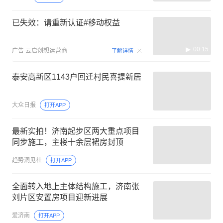
已失效：请重新认证#移动权益
00:15
广告
云启创想运营商
了解详情
泰安高新区1143户回迁村民喜提新居
大众日报
打开APP
最新实拍！济南起步区两大重点项目
同步施工，主楼十余层裙房封顶
趋势洞见社
打开APP
全面转入地上主体结构施工，济南张
刘片区安置房项目迎新进展
爱济南
打开APP