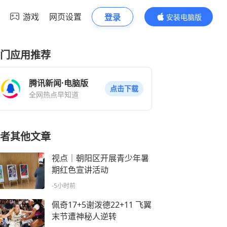
游戏
网页设置
登录
安装电脑版
内容更精彩
门应用推荐
腾讯新闻·电脑版
点击下载
全网热点早知道
者其他文章
视点｜朝阳区开展青少年暑
期红色宣讲活动
-5小时前
佩奇17+5谢泼德22+11 飞翼
末节遭神秘人逆转