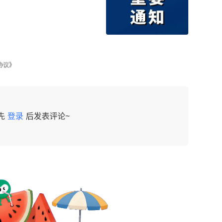
协议》
先
登录
后发表评论~