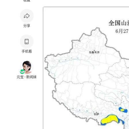
收藏
分享
手机看
元宝 · 新闻妹