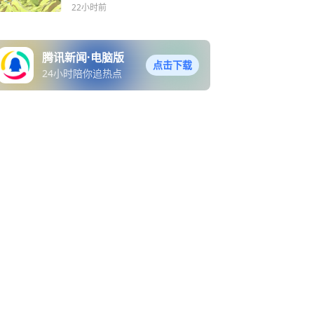
骑行体验活动期间交通管制
22小时前
的公告
腾讯新闻·电脑版
点击下载
24小时陪你追热点