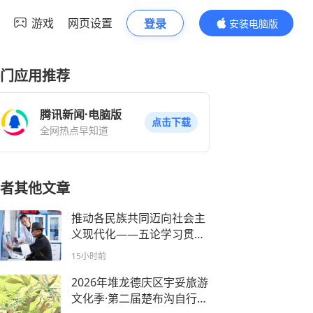
游戏
网页设置
登录
安装电脑版
内容更精彩
门应用推荐
腾讯新闻·电脑版
点击下载
全网热点早知道
者其他文章
推动各民族共同迈向社会主
义现代化——五论学习贯彻
民族团结进步促进法
15小时前
2026年堆龙德庆区宇妥旅游
文化季·第二届楚布沟自行车