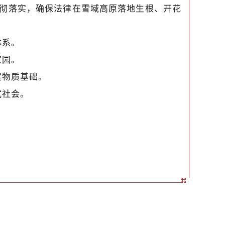
好贯彻落实，确保法律在雪域高原落地生根、开花
体系。
家园。
实物质基础。
式社会。
。
。
。