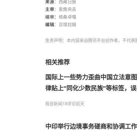
来源
：西藏日报
主审
：索南央吉
编审：
格桑卓嘎
编辑
：旦增拉姆
免责声明：本内容来自腾讯平台创作者，不代表
相关推荐
国际上一些势力歪曲中国立法意图
律贴上“同化少数民族”等标签，
度大使：所谓“同化”纯粹是伪命题
极目新闻
18评论
前天
中印举行边境事务磋商和协调工作