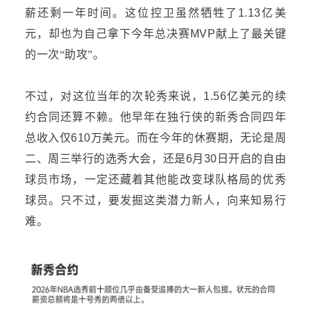
薪还剩一年时间。这位控卫
虽然牺牲了
1.13亿美
元，
却也为自己
拿下今年总决赛
MVP
献上了
最关键
的一次
“助攻”。
不过，
对
这位
当年
的
次轮秀
来说，
1.56亿美元的续
约合同
还算不赖
。他早年在独行侠的新秀合同四年
总收入仅
610万美元。而在今年
的
休赛期，无论是周
二、周三举行的选秀大会，还是
6月30日开启的自由
球员市场，一定还藏着其他能改变球队格局的
优秀
球员。只
不过，
要发掘这类潜力新人，向来知易行
难。