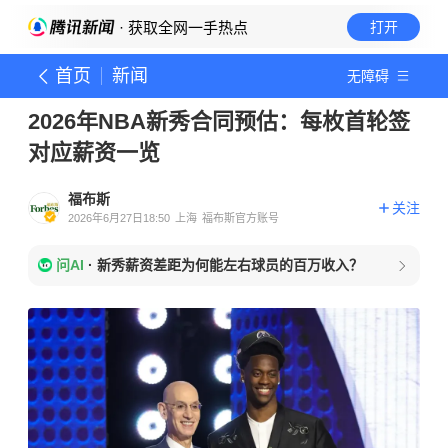
· 获取全网一手热点
打开
首页
新闻
无障碍
2026年NBA新秀合同预估：每枚首轮签
对应薪资一览
福布斯
关注
2026年6月27日18:50
上海
福布斯官方账号
问AI
·
新秀薪资差距为何能左右球员的百万收入？