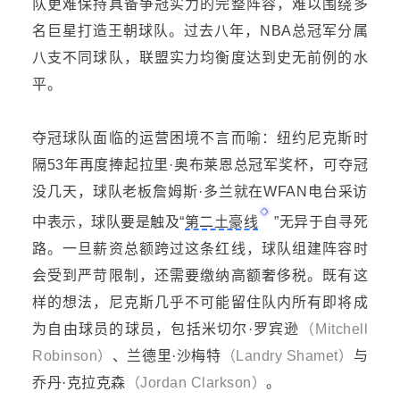
队更难
保持
具备争冠实力的完整阵容，难以围绕多
名巨星打造王朝球队。过去八年，
NBA总冠军分属
八支不同球队，联盟
实力
均衡度达到史无前例的水
平。
夺冠球队面临的运营困境不言而喻：纽约尼克斯时
隔
53年再度捧起拉里·奥布莱恩总冠军奖杯，可夺冠
没几天，球队老板詹姆斯·多兰就在WFAN电台采访
中表示，球队要是触及“
第二土豪线
”无异于自寻死
路。一旦薪资总额跨过这条红线，球队组建阵容时
会受到严苛限制，还需要缴纳高额奢侈税。
既有这
样的想法
，尼克斯几乎不可能留住队内所有即将成
为自由球员的球员，包括米切尔
·罗宾逊
（
Mitchell
Robinson
）
、兰德里
·沙梅特
（
Landry Shamet
）
与
乔丹
·克拉克森
（
Jordan Clarkson
）
。