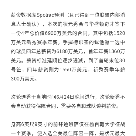
薪资数据库
Spotrac
预测（且已得到一位
联盟内部消
息人士确认
），本次的
状元
秀
会与华盛顿奇才签下
一份
4年总价值6900万美元的合同，
其中包括
1520
万美元
新秀赛季年薪
。手握
榜眼
签的犹他爵士选中
的球员四年总薪资
为
6180万美元，首年年薪1360万
美元。薪资标准
延
顺位逐步递减，
到了
首轮末位
30
号签
，
四年
薪资则为
1550万美元，新秀
赛季
年薪
300万美元。
次轮选秀于当地时间
6月2
4
日晚间进行，次轮新秀不
会自动获得保障合同，需要各自和球队谈判薪资。
身高
6
英
尺
9
英
寸的前锋迪班
萨
仅在
杨百翰大学
征战
一个赛季，便入选全美最佳阵容一阵，是状元最大