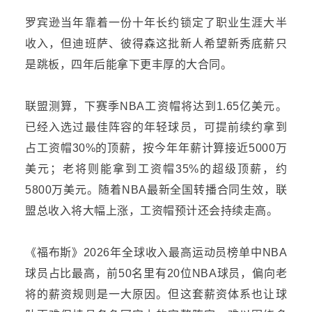
罗宾逊当年靠着一份十年长约锁定了职业生涯大半
收入，但迪班萨、彼得森这批新人希望新秀底薪只
是跳板，四年后能拿下更丰厚的大合同。
联盟测算，下赛季
NBA工资帽将达到1.65亿美元。
已经入选过最佳阵容的年轻球员，可提前续约拿到
占工资帽30%的顶薪，
按
今年年薪
计算
接近
5000万
美元；老将则能拿到工资帽35%的
超级顶薪
，约
5800万美元。随着NBA
最新
全国转播合同
生效
，联
盟总收入将大幅上涨，工资帽预计还会持续走高。
《福布斯》
2026年全球收入最高运动员榜单中NBA
球员占比最高
，
前
50名里有20位NBA球员
，偏向老
将的薪资规则是
一大原因
。
但这套薪资体系也让球