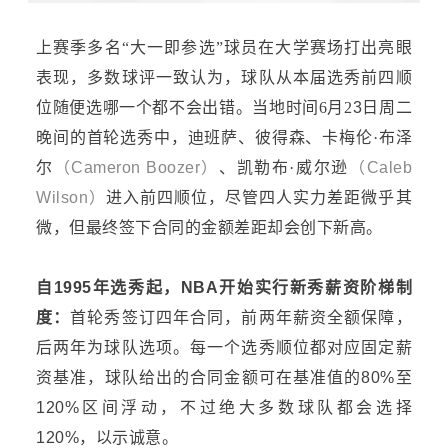
上赛季多名
“大一即参选”球员在大学赛场打出亮眼
表现，多数球评一致认为，球队从本届选秀前四顺
位随便选哪一个都不会出错。当地时间6月2
3
日周二
晚间的首轮选秀中，迪班萨、彼得森、卡梅伦
·布泽
尔
（
Cameron Boozer
）
、凯勒布
·威尔逊
（
Caleb
Wilson
）
进入前四顺位，尽管四人实力差距微乎其
微，但最终签下合同的金额差距却会创下新高。
自
1995年选秀起，
NBA
开始实行新秀薪资阶梯制
度：
首轮秀签订四年合同，前两年薪资全额保障，
后两年为球队选项。每一个选秀顺位都对应固定薪
资基准，球队给出的合同金额可在基准值的80%至
120%区间浮动，不过绝大多数球队都会
选择
120%，以示诚意。