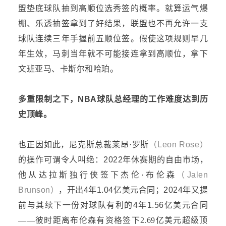
盟垫底球队抽到高顺位选秀签的概率。就算运气爆
棚、乐透抽签拿到了好结果，联盟也不再允许一支
球队连续三年手握前五顺位签。假使这项规则早几
年生效，马刺当年就不可能接连拿到高顺位，拿下
文班亚马、卡斯尔和哈珀。
多重限制之下，
NBA球队总经理的工作难度达到历
史顶峰。
也正因如此，尼克斯总裁莱昂·罗斯
（
Leon Rose
）
的操作
可谓令人叫绝
：
2022年休赛期
的
自由市场，
他从达拉斯独行侠签下杰伦
·布伦森
（
Jalen
Brunson
）
，开出
4年1.04亿美元合同；2024年又提
前
与
其续下一份对球队有利的
4年1.56亿美元
合同
——彼时距离布伦森有资格签下2.69亿美元超级顶