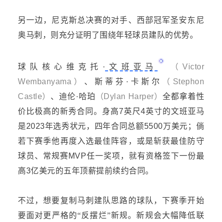
另一边，尼克斯总决赛的对手、西部冠军圣安东尼
奥马刺，则充分证明了围绕年轻球员建队的优势。
球队核心维克托
·
文班亚马
（
Victor
Wembanyama
）
、斯蒂芬
·卡斯尔
（
Stephon
Castle
）
、迪伦
·哈珀
（
Dylan Harper
）
全都拿着性
价比极高的新秀合同。身高
7
英
尺
4
英
寸的文班亚马
是
2023年选秀状元，四年合同总额5500万美元；倘
若下赛季他再度入选最佳阵容
，
或是斩获最佳防守
球员、常规赛
MVP任一奖项，就有资格签下一份最
高3亿美元的五年顶薪提前续约合同。
不过，想要复制马刺建队思路的球队，下赛季开始
要面对更严格的
“反摆烂”新规。新规会大幅降低联