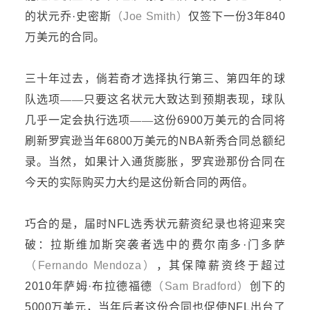
的
状元乔
·史密斯
（
Joe Smith
）
仅签下一份
3年840
万美元的合同。
三十年过去，倘若奇才选择执行第三、第四年的球
队选项
——只要这名状元大致达到预期表现，球队
几乎一定会执行选项——这份
6900万美元的合同将
刷新
罗宾逊当年
6800万美元
的
NBA新秀合同总额纪
录。当然，如果计入通货膨胀，罗宾逊
那份
合同
在
今天的
实际购买力大约是这份新合同的两倍。
巧合的是，届时
NFL选秀状元薪资纪录也
将
迎来突
破：拉斯维加斯突袭
者
选中的费尔南多
·门多萨
（
Fernando Mendoza
）
，其保障薪资终于超过
2010年萨姆·布拉德福德
（
Sam Bradford
）
创下
的
5000万美元
，
当年
后者这份
合同也
促使
NFL出台了