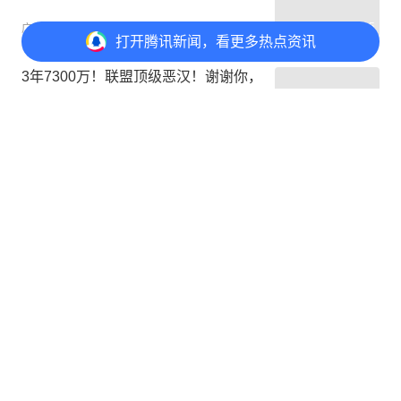
00:15
广告
易泽科技运营商
了解详情
打开
腾讯新闻，看更多热点资讯
3年7300万！联盟顶级恶汉！谢谢你，
火箭！
篮球有毒9527
打开APP
打开
APP参与讨论
2
4
7
4
4年2.8亿！推迟续约谈判！NBA第一
玻璃人超巨
篮球有毒9527
打开APP
状元榜眼必有一水？2010年以来哪些
状元或榜眼水了？
水西流
打开APP
评论
2
@元宝 一起聊新闻