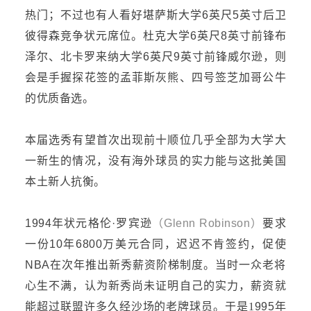
热门；不过也有人看好
堪萨斯大学
6
英
尺
5
英
寸后卫
彼得森竞争状元席位。
杜克大学
6
英
尺
8
英
寸前锋布
泽尔、
北卡罗来纳
大学
6
英
尺
9
英
寸前锋威尔逊，则
会是手握
探花
签的孟菲斯灰熊、四号签芝加哥公牛
的优质备选。
本届选秀有望首次出现前十顺位几乎全部为大学大
一新生的情况，没有海外球员的实力能与这批美国
本土新人抗衡。
1994年状元格伦·罗宾逊
（
Glenn Robinson
）
要求
一份
10年6800万美元合同，
迟迟不肯
签约，促使
NBA在次年推出新秀薪资阶梯制度。当时一众老将
心生不满
，认为新秀
尚未证明自己
的实力
，薪资
就
能
超过联盟许多久经沙场的老牌球员。于是
1
995年