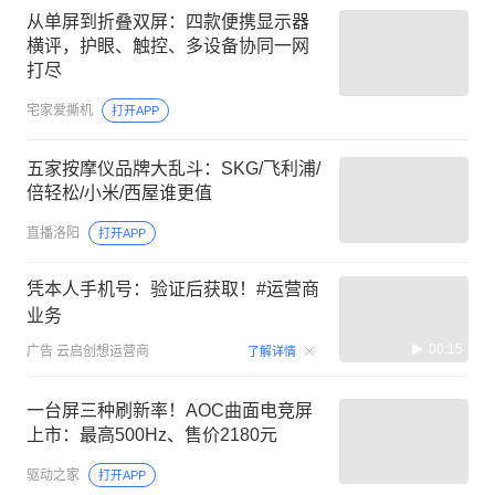
从单屏到折叠双屏：四款便携显示器
横评，护眼、触控、多设备协同一网
打尽
宅家爱撕机
打开APP
五家按摩仪品牌大乱斗：SKG/飞利浦/
倍轻松/小米/西屋谁更值
直播洛阳
打开APP
凭本人手机号：验证后获取！#运营商
业务
00:15
广告
云启创想运营商
了解详情
一台屏三种刷新率！AOC曲面电竞屏
上市：最高500Hz、售价2180元
驱动之家
打开APP