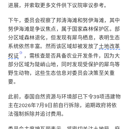
进展，并索取更多文件供下议院审议参考。
下午，委员会视察了邦涛海滩和努伊海滩，其中
努伊海滩是争议焦点，属于国家森林保护区。部
分区域森林退化，但发现有
犀鸟
栖息，表明生态
系统依然丰富。然而该区域却被发放了
土地改革
权证
，需核查是否具备农业开发条件，因为大
部分区域为陡峭山地，同时发现受保护的犀鸟等
野生动物，这些生态信息对委员会决策至关重
要。
此前，泰国自然资源与环境部已下令39项违建物
主在2026年7月9日前自行拆除，逾期政府将依
法强制拆除并追讨费用。
委员会主席坤瓦丽表示，将密切关注土地局、府