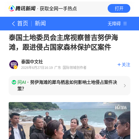
· 获取全网一手热点
打开
首页
新闻
无障碍
泰国土地委员会主席视察普吉努伊海
滩，跟进侵占国家森林保护区案件
泰国中文社
关注
2026年6月27日16:19
广东
国际领域创作者
问AI
·
努伊海滩的犀鸟栖息如何影响土地侵占案件决
策？