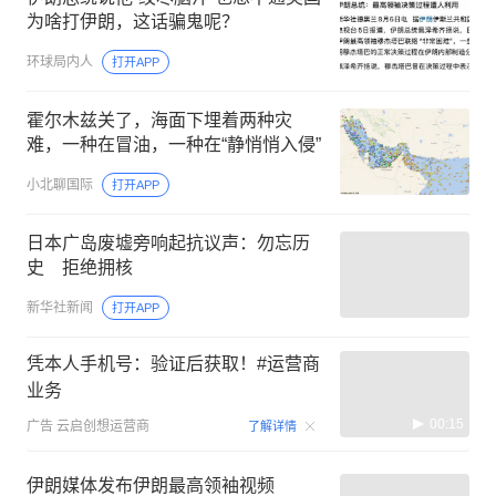
为啥打伊朗，这话骗鬼呢？
环球局内人
打开APP
霍尔木兹关了，海面下埋着两种灾
难，一种在冒油，一种在“静悄悄入侵”
小北聊国际
打开APP
日本广岛废墟旁响起抗议声：勿忘历
史 拒绝拥核
新华社新闻
打开APP
凭本人手机号：验证后获取！#运营商
业务
00:15
广告
云启创想运营商
了解详情
伊朗媒体发布伊朗最高领袖视频