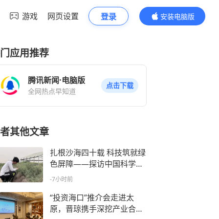
游戏
网页设置
登录
安装电脑版
内容更精彩
门应用推荐
腾讯新闻·电脑版
点击下载
全网热点早知道
者其他文章
扎根沙海四十载 科技筑就绿
色屏障——探访中国科学院
策勒沙漠研究站
-7小时前
“投资海口”推介会走进太
原，晋琼携手深挖产业合作