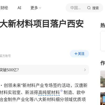
财经
AI
更多
中国日报网
搜索
八大新材料项目落户西安
热
关注
官方账号
作
破500亿？
材・创领未来”新材料产业专场签约活动，汉唐新
材料实验室、新派得
高纯铌材料
制造、欧中
冶金制件产业化等八大新材料细分领域优质项