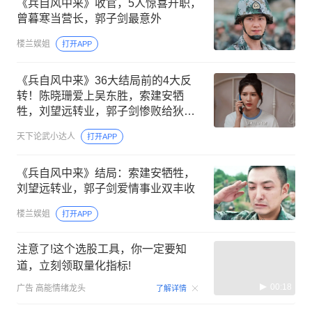
《兵自风中来》收官，5人惊喜升职，
曾暮寒当营长，郭子剑最意外
楼兰娱姐
打开APP
《兵自风中来》36大结局前的4大反
转！陈晓珊爱上吴东胜，索建安牺
牲，刘望远转业，郭子剑惨败给狄云
峰
天下论武小达人
打开APP
《兵自风中来》结局：索建安牺牲，
刘望远转业，郭子剑爱情事业双丰收
楼兰娱姐
打开APP
注意了!这个选股工具，你一定要知
道，立刻领取量化指标!
00:18
广告
高能情绪龙头
了解详情