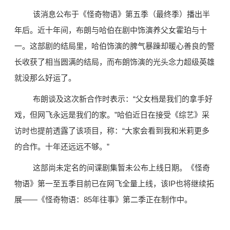
该消息公布于《怪奇物语》第五季（最终季）播出半
年后。近十年间，布朗与哈伯在剧中饰演养父女霍珀与十
一。这部剧的结局里，哈伯饰演的脾气暴躁却暖心善良的警
长收获了相当圆满的结局，而布朗饰演的光头念力超级英雄
就没那么好运了。
布朗谈及这次新合作时表示：“父女档是我们的拿手好
戏，但网飞永远是我们的家。”哈伯近日在接受《综艺》采
访时也提前透露了该项目，称：“大家会看到我和米莉更多
的合作。十年还远远不够。”
这部尚未定名的间谍剧集暂未公布上线日期。《怪奇
物语》第一至五季目前已在网飞全量上线，该IP也将继续拓
展——《怪奇物语：85年往事》第二季正在制作中。