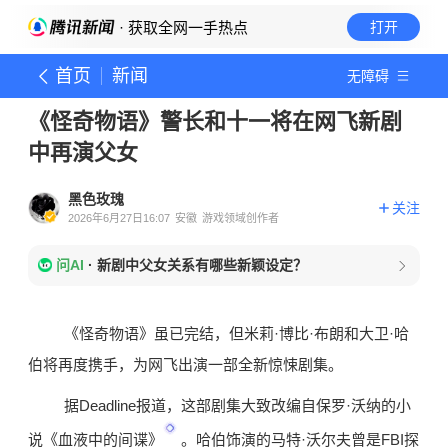
· 获取全网一手热点
打开
首页
新闻
无障碍
《怪奇物语》警长和十一将在网飞新剧
中再演父女
黑色玫瑰
关注
2026年6月27日16:07
安徽
游戏领域创作者
问AI
·
新剧中父女关系有哪些新颖设定？
《怪奇物语》虽已完结，但米莉·博比·布朗和大卫·哈
伯将再度携手，为网飞出演一部全新惊悚剧集。
据Deadline报道，这部剧集大致改编自保罗·沃纳的小
说
《血液中的间谍》
。哈伯饰演的马特·沃尔夫曾是FBI探