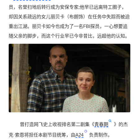
员，名誉扫地后转行成为安保专家;他早已远离特工圈子，
却因关系疏远的女儿丽贝卡（布朗饰）在任务中失踪而被迫
重出江湖。丽贝卡如今也成为了一名FBI探员，一心想要追
随父亲的脚步，而这个行业早已今非昔比，远超他的认知。
曾打造网飞史上收视排名第二剧集《
青春期
》的杰
克·索恩将担任本剧节目统筹，由
A24
负责制作。