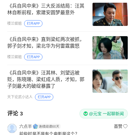
《兵自风中来》三大反派结局：汪其
林自断前程，索建安圆梦最意外
楼兰娱姐
打开APP
《兵自风中来》直到梁虹两次被抓，
郭子剑才知，梁北华为何雷霆震怒
楼兰娱姐
打开APP
《兵自风中来》汪其林、刘望远被
贬，陈晓珊、梁虹成人质，才知，郭
子剑最大的破绽暴露了
天下论武小达人
打开APP
评论
3
@元宝 一起聊新闻
六点半
首赞
前些时是不是有个电影是这个？