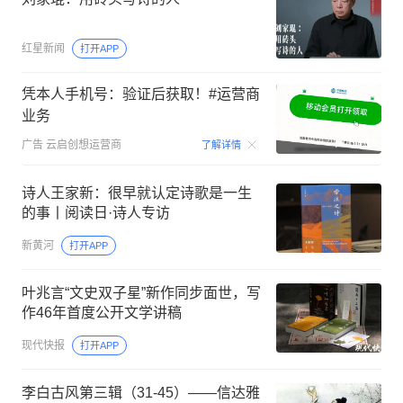
红星新闻
打开APP
凭本人手机号：验证后获取！#运营商
业务
00:15
广告
云启创想运营商
了解详情
诗人王家新：很早就认定诗歌是一生
的事丨阅读日·诗人专访
新黄河
打开APP
叶兆言“文史双子星”新作同步面世，写
作46年首度公开文学讲稿
现代快报
打开APP
李白古风第三辑（31-45）——信达雅