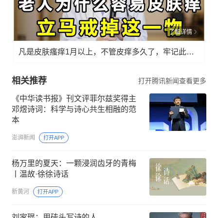
了解详情
凡是皮肤瘙痒1月以上，不管皮痒多久了，牢记此法，快！准！狠！
相关推荐
打开腾讯新闻查看更多
《中华读书报》刊文评菲尔兹奖得主
邓煜诗词：科学与诗心共生相融的范
本
澎湃新闻
打开APP
杨万里的夏天：一颗浸润齿牙的青梅
丨温故·徐徐诗话
新黄河
打开APP
刘家琨：用砖头写诗的人