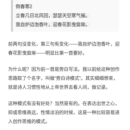
倒春寒2
立春几日北风回，瑟瑟天空寒气摧。
我自炉边泡香叶，迎春花影曳窗扉。
前两句没变化，第三句有变化——我自炉边泡香叶，迎
春花影曳窗扉——明显比第一首要好。
为什么呢？因为前一首是旁白写法。我以前给这种创作
思路取了个名字，叫做“旁白诗模式”。其实细细想来，
就是诗人习惯性地从上帝世界去看人间，做记录。
这种模式有没有好处？当然是有的。在表达出世之心，
抑或思维高远，性情淡泊的时候，这是一种比较容易进
入创作思维的模式。