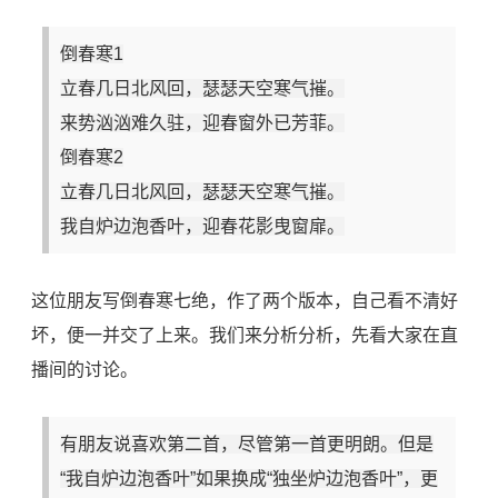
倒春寒1
立春几日北风回，瑟瑟天空寒气摧。
来势汹汹难久驻，迎春窗外已芳菲。
倒春寒2
立春几日北风回，瑟瑟天空寒气摧。
我自炉边泡香叶，迎春花影曳窗扉。
这位朋友写倒春寒七绝，作了两个版本，自己看不清好
坏，便一并交了上来。我们来分析分析，先看大家在直
播间的讨论。
有朋友说喜欢第二首，尽管第一首更明朗。但是
“我自炉边泡
香叶
”如果换成“独坐炉边泡香叶”，更