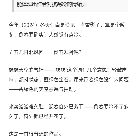
能体现出作者对抗寒冷的情绪。
今年（2024）冬天江南是没见一点雪影子，算是个暖
冬，倒春寒确实让人感觉有点冷。
立春几日北风回——
倒春寒
对吧？
瑟瑟天空寒气摧——“瑟瑟”这个词有几个意思：轻微声
响；颤抖状态；蓝绿色宝石。用来形容绿色没什么问题
——碧绿色的天空被寒气摧动。
来势汹汹难久驻，迎春窗外已芳菲——倒春寒冷不了多
久了，窗外都已经开花了。
这是一首很普通的作品。