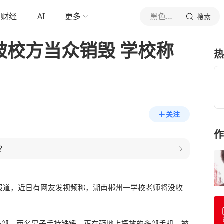
财经
AI
更多
黑色玫瑰
搜索
被校方当众销毁 学校称
热
关注
作
？
报道，近日有网友发视频称，湖南郴州一学校老师将没收
多部，两名男子手持铁锤，正在砸地上摆放的多部手机，被