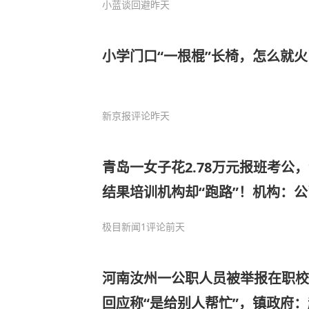
小蓝谈回避
昨天
小学门口“一根棍”长椅，怎么就火
新京报评论
昨天
青岛一女子花2.78万元报班考公
结果培训机构却“跑路”！机构：
官方最新回应
极目新闻
1评论
前天
河南汝州一公职人员被举报在职校
回应称“是给别人帮忙”，镇政府