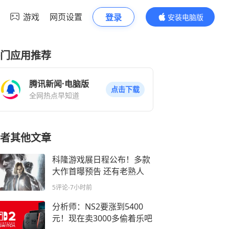
游戏
网页设置
登录
安装电脑版
内容更精彩
门应用推荐
腾讯新闻·电脑版
点击下载
全网热点早知道
者其他文章
科隆游戏展日程公布！多款
大作首曝预告 还有老熟人
5评论
-7小时前
分析师：NS2要涨到5400
元！现在卖3000多偷着乐吧