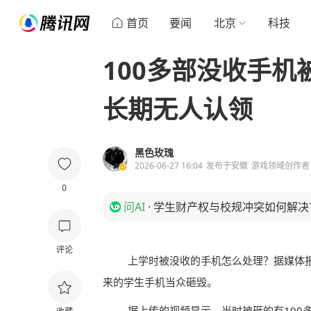
首页
要闻
北京
科技
100多部没收手机
长期无人认领
黑色玫瑰
2026-06-27 16:04
发布于
安徽
游戏领域创作者
0
问AI
·
学生财产权与校规冲突如何解决
评论
上学时被没收的手机怎么处理？据媒体
来的学生手机当众砸毁。
据上传的视频显示，当时被砸的有100