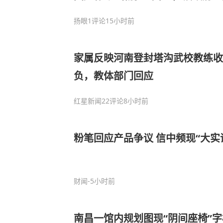
工作，当地纪委已介入
扬眼
1评论
15小时前
家属反映河南登封塔沟武校教练收
负，教体部门回应
红星新闻
22评论
8小时前
粉笔回应产品争议 信中频
财闻
-5小时前
南昌一馆内规划图现“阴间座椅”