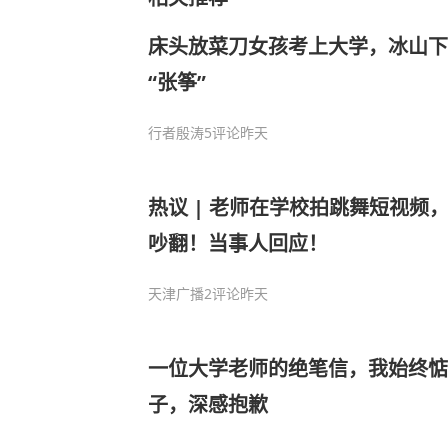
床头放菜刀女孩考上大学，冰山下
“张筝”
行者殷涛
5评论
昨天
热议 | 老师在学校拍跳舞短视频
吵翻！当事人回应！
天津广播
2评论
昨天
一位大学老师的绝笔信，我始终
子，深感抱歉