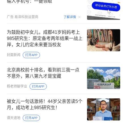
输入手机号：一键领取
00:15
广告
易泽科技运营商
了解详情
为鼓励初中女儿，成都41岁妈妈考上
985研究生：原定备考两年结果一战上
岸，女儿约定未来要当校友
封面新闻
打开APP
北京高校前十排名，看到前三我一点
不意外，第八第九才是宝藏
杨老师聊学业
打开APP
被女儿一句话激将！44岁父亲苦读5个
月，成功考上985研究生！
谭天道地
打开APP