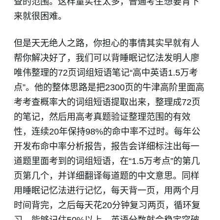
查的范围。这样量实在太多，普通考生想要背下
来就很困难。
但是天无绝人之路，你担心的事情其实早就有人
帮你解决好了，我们可以背睡眠记忆法发明人廖
唯伟整理的72页词组短语笔记“高中英语1.5万考
点”。他的整体思路是把2300页的牛津高阶里面高
考考查概率大的词组短语提取出来，整理成72页
的笔记，然后用高考真题验证整理范围的有效
性，连续20年保持98%的命中率不过时。每年公
开发布命中率分析报告，报告会详细标注出每一
道题里面考到的词组短语，在“1.5万考点”的第几
页第几个，并详细翻译每道题的中文意思。同样
用睡眠记忆法进行记忆，每天背一页，用两个月
时间背完，之后每天花20分钟复习两页，循环复
习，能够记住50%以上，英语分数就会稳定突破