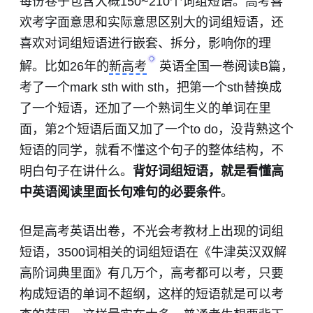
每份卷子包含大概150~210个词组短语。高考喜
欢考字面意思和实际意思区别大的词组短语，还
喜欢对词组短语进行嵌套、拆分，影响你的理
解。比如26年的
新高考
英语全国一卷阅读B篇，
考了一个mark sth with sth，把第一个sth替换成
了一个短语，还加了一个熟词生义的单词在里
面，第2个短语后面又加了一个to do，没背熟这个
短语的同学，就看不懂这个句子的整体结构，不
明白句子在讲什么。
背好词组短语，就是看懂高
中英语阅读里面长句难句的必要条件
。
但是高考英语出卷，不光会考教材上出现的词组
短语，3500词相关的词组短语在《牛津英汉双解
高阶词典里面》有几万个，高考都可以考，只要
构成短语的单词不超纲，这样的短语就是可以考