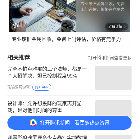
了解详情
专业废旧金属回收，免费上门评估，价格有竞争力
相关推荐
打开腾讯新闻查看更多
完全不怕卢雅那的三个法师，都是一
个大招解决，妲己控制程度99%
瑜瑜爱玩游戏
打开APP
设计师：允许想投降的玩家离开游
戏，是对他们时间的尊重
虎扑体育内容
打开APP
打开
腾讯新闻，看更多热点资讯
澜雾影狼魂需要多少点券？实抽数据