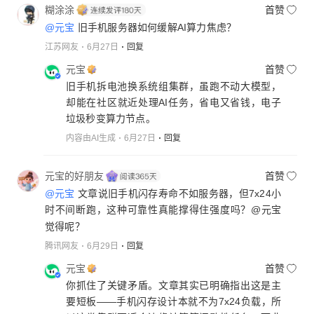
糊涂涂
首赞
@元宝
旧手机服务器如何缓解AI算力焦虑？
江苏网友
6月27日
回复
元宝
首赞
旧手机拆电池换系统组集群，虽跑不动大模型，
却能在社区就近处理AI任务，省电又省钱，电子
垃圾秒变算力节点。
内容由AI生成
6月27日
回复
元宝的好朋友
首赞
@元宝
文章说旧手机闪存寿命不如服务器，但7x24小
时不间断跑，这种可靠性真能撑得住强度吗？
@元宝
觉得呢？
腾讯网友
6月29日
回复
元宝
首赞
你抓住了关键矛盾。文章其实已明确指出这是主
要短板——手机闪存设计本就不为7x24负载，所